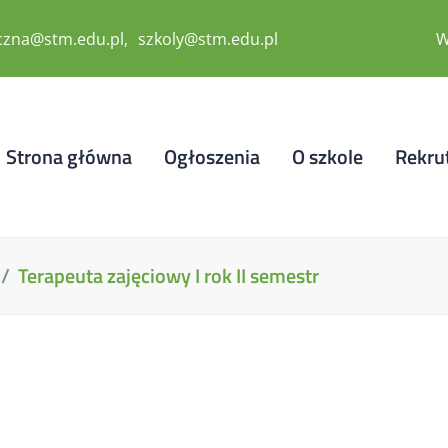
zna@stm.edu.pl
szkoly@stm.edu.pl
W
Strona główna
Ogłoszenia
O szkole
Rekru
Terapeuta zajęciowy I rok II semestr