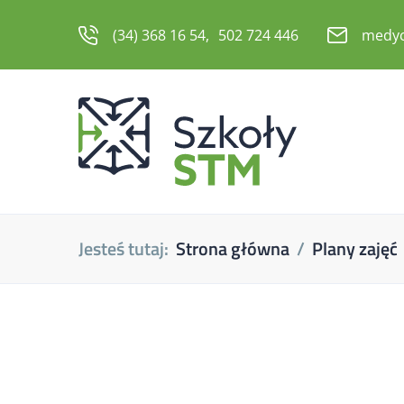
(34) 368 16 54
502 724 446
medyc
Jesteś tutaj:
Strona główna
Plany zajęć