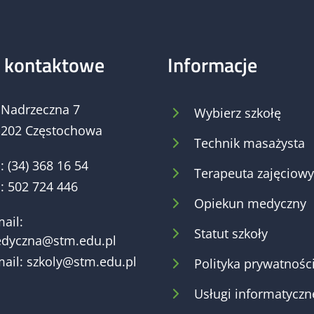
 kontaktowe
Informacje
. Nadrzeczna 7
Wybierz szkołę
-202 Częstochowa
Technik masażysta
:
(34) 368 16 54
Terapeuta zajęciowy
:
502 724 446
Opiekun medyczny
ail:
Statut szkoły
dyczna@stm.edu.pl
ail:
szkoly@stm.edu.pl
Polityka prywatnośc
Usługi informatyczn