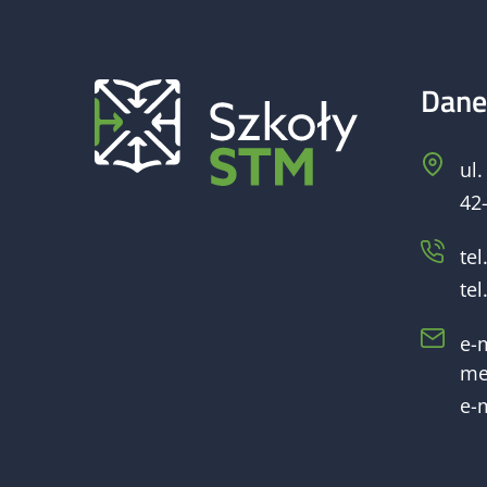
Dane
ul
42
tel.
tel.
e-m
me
e-m