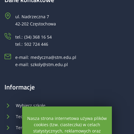
ul. Nadrzeczna 7
42-202 Częstochowa
tel.:
(34) 368 16 54
tel.:
502 724 446
e-mail:
medyczna@stm.edu.pl
e-mail:
szkoly@stm.edu.pl
Informacje
Wybierz szkołę
Technik masażysta
Nasza strona internetowa używa plików
cookies (tzw. ciasteczka) w celach
Terapeuta zajęciowy
statystycznych, reklamowych oraz