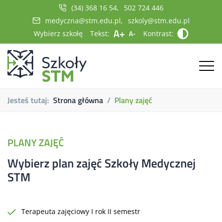
(34) 368 16 54
502 724 446
medyczna@stm.edu.pl
szkoly@stm.edu.pl
A+
A-
Wybierz szkołę
Tekst:
Kontrast:
Jesteś tutaj:
Strona główna
Plany zajęć
PLANY ZAJĘĆ
Wybierz plan zajęć Szkoły Medycznej
STM
Terapeuta zajęciowy I rok II semestr