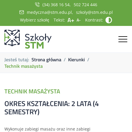
(34) 368 16 54
502 724 446
medyczna@stm.edu.pl
szkoly@stm.edu.pl
A+
A-
Wybierz szkołę
Tekst:
Kontrast:
Jesteś tutaj:
Strona główna
Kierunki
Technik masażysta
TECHNIK MASAŻYSTA
OKRES KSZTAŁCENIA: 2 LATA (4
SEMESTRY)
Wykonuje zabiegi masażu oraz inne zabiegi