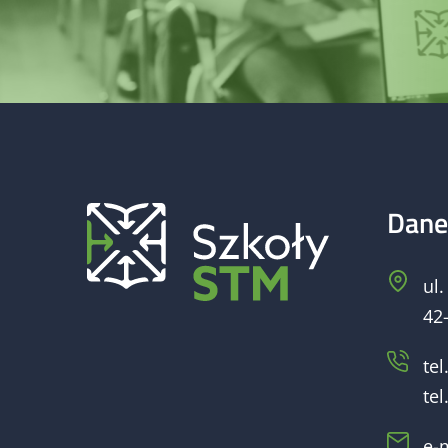
Dane
ul
42
tel.
tel.
e-m