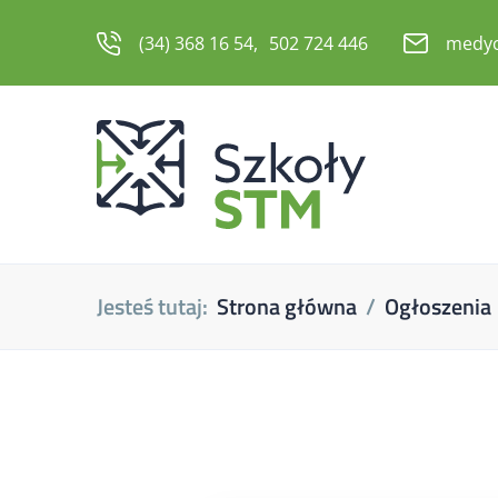
(34) 368 16 54
502 724 446
medyc
Jesteś tutaj:
Strona główna
Ogłoszenia