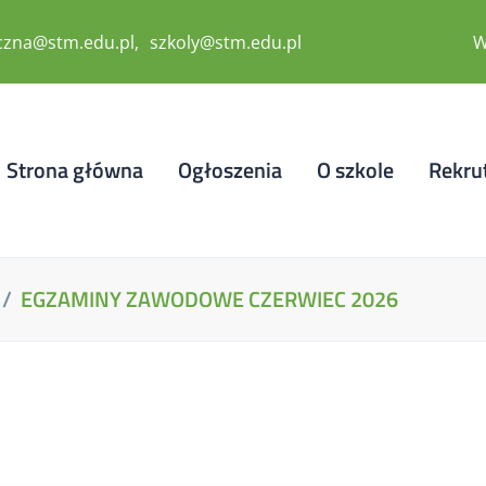
zna@stm.edu.pl
szkoly@stm.edu.pl
W
Strona główna
Ogłoszenia
O szkole
Rekru
EGZAMINY ZAWODOWE CZERWIEC 2026