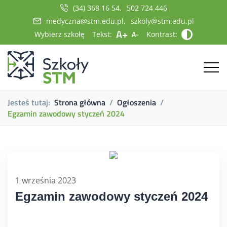
(34) 368 16 54
502 724 446
medyczna@stm.edu.pl
szkoly@stm.edu.pl
A+
A-
Wybierz szkołę
Tekst:
Kontrast:
Jesteś tutaj:
Strona główna
Ogłoszenia
Egzamin zawodowy styczeń 2024
1 września 2023
Egzamin zawodowy styczeń 2024