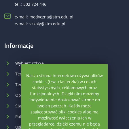
tel.:
502 724 446
e-mail:
medyczna@stm.edu.pl
e-mail:
szkoly@stm.edu.pl
Informacje
Wybierz szkołę
Technik masażysta
Nasza strona internetowa używa plików
cookies (tzw. ciasteczka) w celach
Terapeuta zajęciowy
statystycznych, reklamowych oraz
funkcjonalnych. Dzięki nim możemy
Opiekun medyczny
indywidualnie dostosować stronę do
Statut szkoły
twoich potrzeb. Każdy może
zaakceptować pliki cookies albo ma
Polityka prywatności
możliwość wyłączenia ich w
przeglądarce, dzięki czemu nie będą
Usługi informatyczne