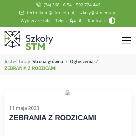
(34) 368 16 54
502 724 446
technikum@stm.edu.pl
szkoly@stm.edu.pl
A+
A-
Wybierz szkołę
Tekst:
Kontrast:
Jesteś tutaj:
Strona główna
Ogłoszenia
ZEBRANIA Z RODZICAMI
11 maja 2023
ZEBRANIA Z RODZICAMI