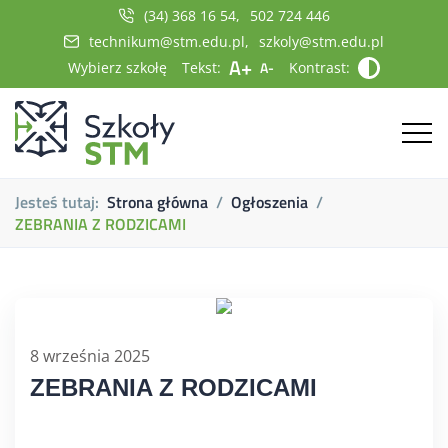
(34) 368 16 54
502 724 446
technikum@stm.edu.pl
szkoly@stm.edu.pl
A+
A-
Wybierz szkołę
Tekst:
Kontrast:
Jesteś tutaj:
Strona główna
Ogłoszenia
ZEBRANIA Z RODZICAMI
8 września 2025
ZEBRANIA Z RODZICAMI