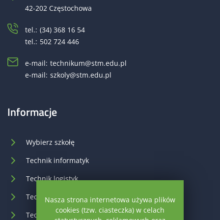
42-202 Częstochowa
tel.:
(34) 368 16 54
tel.:
502 724 446
e-mail:
technikum@stm.edu.pl
e-mail:
szkoly@stm.edu.pl
Informacje
Wybierz szkołę
Technik informatyk
Technik logistyk
Technik reklamy
Nasza strona internetowa używa plików
cookies (tzw. ciasteczka) w celach
Technik spedytor